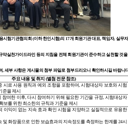
용시험기관협의회 (이하 한인시협)의
17개 회원기관 대표, 책임자, 실무
율규약실천가이드라인 등의 지침을 전체 회원기관이 준수하고 실천할 것을
며, 세부 사항은 게시물의 첨부 파일로 첨부드리오니 확인하시길 바랍니다
주요 내용 및 취지
(
별첨 전문 참조
)
중 시료 사용 원칙과 예외 조항을 포함하여
,
시험대상자 보호와 시험
기준을 제시
 참여한 이후
,
다시 참여하기 위해 필요한 기간을 규정
,
시험대상자
 확보를 위한 최소한의 규칙과 기준을 제시
적 이익이 없는 지속 효과 확인 시험을 지양하고 실질적으로 유용한
속 및 화장품으로 인한 보습효과의 지속정도를 측정하는 한계를
24
시