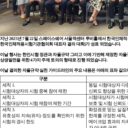
지난 2025년 7월 22일 스페이스쉐어 서울역센터 루비홀에서
한국인체적
한국인체적용시험기관협의회 대표자 결의 대회]가 성료 되었습니다.
이날 행사는 한인시협 정관과 자율규약 그리고 이에 기반해 제정한 자
상생발전을 위한 4가지 주제 토의의 형태로 진행 되었습니다.
이날 결의한 자율규약 실천 가이드라인의 주요 내용은 아래의 표와 같으
구분
세칙
1.
동일 시험대상자 다
시험대상자의 시험 중복 참여 제한
신뢰도 향상을 위한 
세칙
2.
시험대상자가 시험에
시험대상자의 시험 재참여 제한 기간
보호 및 시험 신뢰도
세칙
3.
화장료로 얻는 실질
유효성의 지속
(
유지
)
정도를 확인하기 위한
한계를 규정한 세칙
,
시험의 경시 한도
메이크업 효과의 지
간 이내로 규정