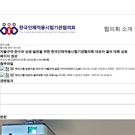
협의회 소식
한국인체적용시험기관협의회의 소식을 알려드립니다.
home
협의회 소식
협의회 소개
회원기관현황
화장품 인체적용시험
협의회 소개
협의회 소식
회원 공간
공지사항
회원 가입
공지사항
협의회 문의 게시판
자율규약 준수와 상생 발전을 위한 한국인체적용시험기관협의회 대표자 결의 대회 성료
협의회 소개
페이지 정보
작성자
최고관리자
25-07-24 14:40
조회
1,665회
협의회 연혁
첨부파일
한인시협 운용지침 2025-01 자율규약 실천 가이드라인V1.5.pdf
(226.1K)
214회 다운로드
DATE : 2025-07-24 14:40:
협의회 조직도
한인시협 대표자 결의대회 사진 자료.zip
(29.0M)
180회 다운로드
DATE : 2025-07-24 14:40:12
협의회 정관
관련링크
협의회 자율규
본문