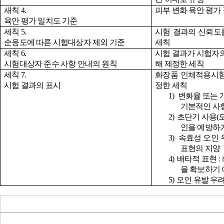
새칙
4.
피부 변화 육안 평가
육안 평가 일치도 기준
세칙
5.
시험 결과의 신뢰도
순응도에 따른 시험대상자 제외 기준
세칙
세칙
6.
시험 결과가 시험자
시험대상자 준수 사항 안내의 원칙
해 제정한 세칙
세칙
7.
화장품 인체적용시험
시험 결과의 표시
정한 세칙
1)
변화율 또는 
기본적인 사
2)
초단기 사용
(
인을 예방하기
3)
속효성 오인 
표현의 지양
4)
배타적 표현
:
을 확보하기 
5)
오인 유발 우