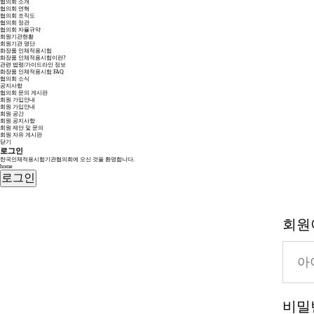
협의회 소개
협의회 연혁
협의회 조직도
협의회 정관
협의회 자율규약
회원기관현황
회원기관 명단
화장품 인체적용시험
화장품 인체적용시험이란?
관련 법령/가이드라인 정보
화장품 인체적용시험 FAQ
협의회 소식
공지사항
협의회 문의 게시판
회원 가입안내
회원 가입안내
회원 공간
회원 공지사항
회원 제안 및 문의
회원 자유 게시판
닫기
로그인
한국인체적용시험기관협의회에 오신 것을 환영합니다.
home
로그인
회원
비밀